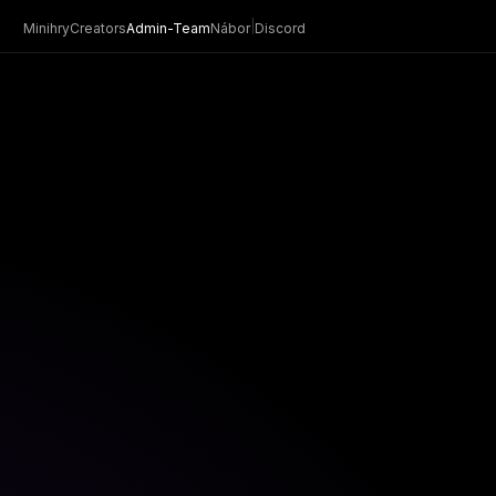
|
Minihry
Creators
Admin-Team
Nábor
Discord